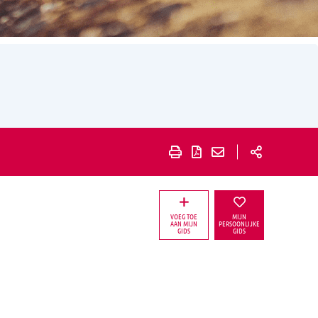
VOEG TOE
MIJN
AAN MIJN
PERSOONLIJKE
GIDS
GIDS