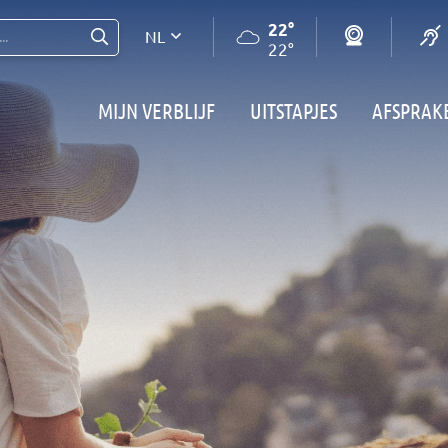
22°
NL
..
22°
MIJN VERBLIJF
UITSTAPJES
AFSPRAK