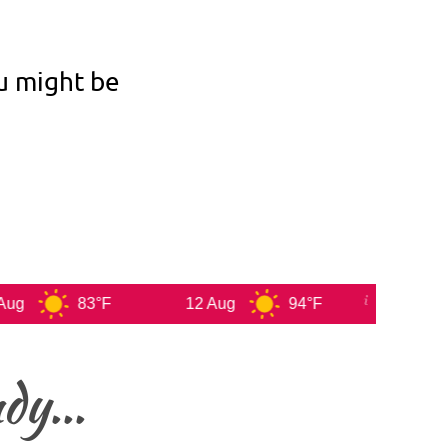
u might be
83°F
12 Aug
94°F
13 Aug
dy...