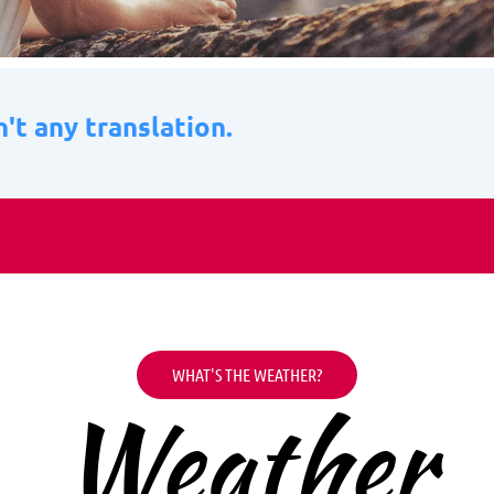
n't any translation.
WHAT'S THE WEATHER?
Weather