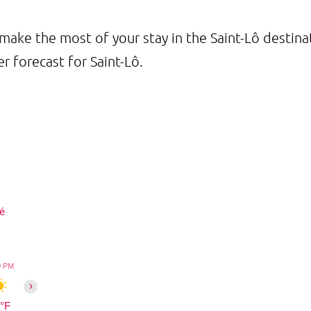
 To make the most of your stay in the Saint-Lô destin
r forecast for Saint-Lô.
gé
0 PM
5:00 PM
6:00 PM
7:00 PM
8:00 PM
9:00 PM
10:00 PM
11:00
›
°F
71°F
71°F
69°F
67°F
65°F
63°F
62