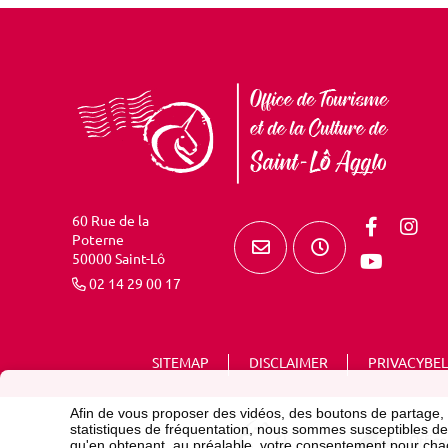
60 Rue de la
Poterne
50000 Saint-Lô
02 14 29 00 17
SITEMAP
DISCLAIMER
PRIVACYBEL
Afin de vous proposer des vidéos, des boutons de partage,
statistiques de fréquentation, nous sommes susceptibles de
qu'en obtenant, au préalable, votre consentement pour cha