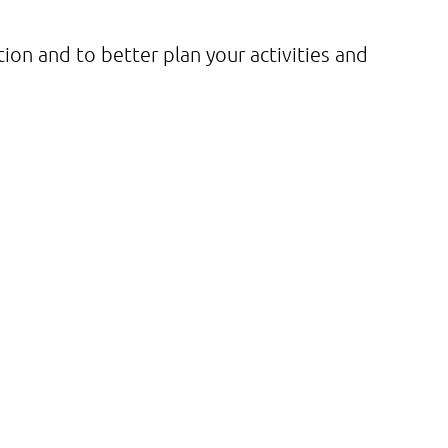
ation and to better plan your activities and
 PM
12:00 AM
1:00 AM
2:00 AM
3:00 AM
4:00 AM
5:00 AM
6:00 A
°F
61°F
60°F
60°F
58°F
57°F
56°F
56°