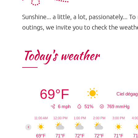
Sunshine... a little, a lot, passionately...
outings, we invite you to check the weathe
Today's weather
69°F
Ciel déga
6 mph
51%
769
mmHg
11:00 AM
12:00 PM
1:00 PM
2:00 PM
3:00 PM
4:0
‹
69°F
71°F
72°F
72°F
71°F
71