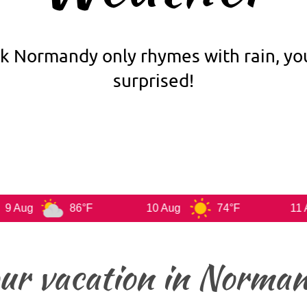
ink Normandy only rhymes with rain, yo
surprised!
86°F
10 Aug
74°F
11 Aug
ur vacation in Norman