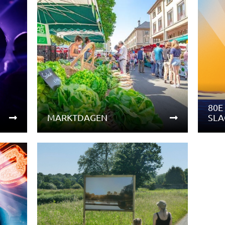
80E
MARKTDAGEN
SLA