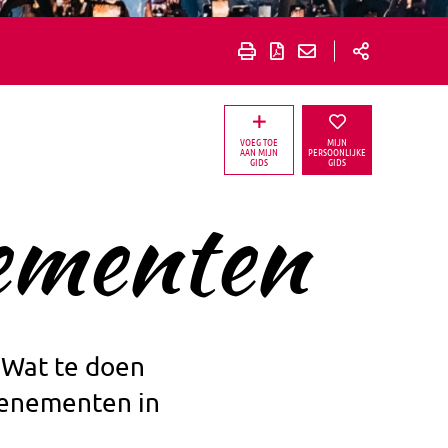
VOEG TOE
MIJN
AAN MIJN
PERSOONLIJKE
GIDS
GIDS
ementen
 Wat te doen
venementen in