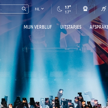
17°
NL
..
17°
MIJN VERBLIJF
UITSTAPJES
AFSPRAK