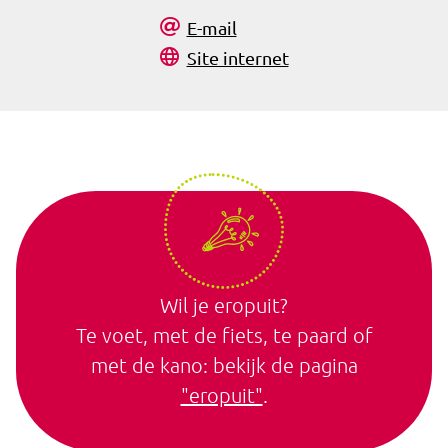
E-mail
Site internet
Wil je eropuit?
Te voet, met de fiets, te paard of
met de kano: bekijk de pagina
"eropuit"
.