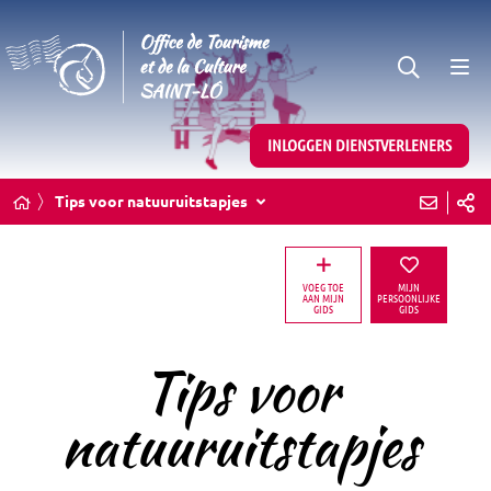
INLOGGEN DIENSTVERLENERS
Tips voor natuuruitstapjes
VOEG TOE
MIJN
AAN MIJN
PERSOONLIJKE
GIDS
GIDS
Tips voor
natuuruitstapjes