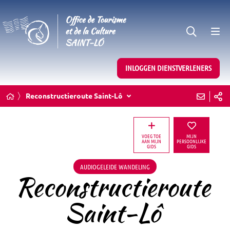
INLOGGEN DIENSTVERLENERS
Reconstructieroute Saint-Lô
VOEG TOE
MIJN
AAN MIJN
PERSOONLIJKE
GIDS
GIDS
AUDIOGELEIDE WANDELING
Reconstructieroute
Saint-Lô